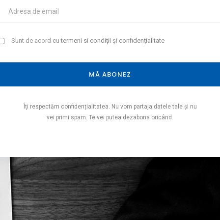
Sunt de acord cu
termeni si condiții
și
confidențialitate
MĂ ABONEZ
Îți respectăm confidențialitatea. Nu vom partaja datele tale și nu
vei primi spam. Te vei putea dezabona oricând.