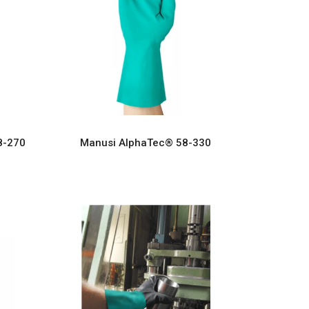
8-270
Manusi AlphaTec® 58-330