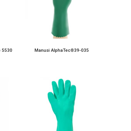
e 5530
Manusi AlphaTec®39-035