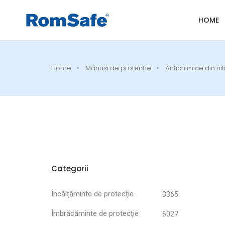
HOME
Home
Mănuși de protecție
Antichimice din nitr
Categorii
Încălțăminte de protecție
3365
Îmbrăcăminte de protecție
6027