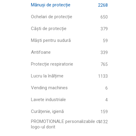
Mănuși de protecție
2268
Ochelari de protecție
650
Căști de protecție
379
Măști pentru sudură
59
Antifoane
339
Protecție respiratorie
765
Lucru la înălțime
1133
Vending machines
6
Lavete industriale
4
Curățenie, igienă
159
PROMOTIONALE personalizabile cu
1132
logo-ul dorit