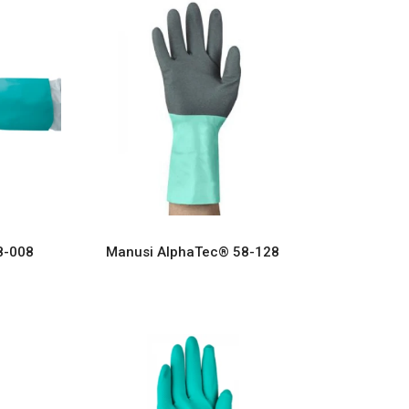
8-008
Manusi AlphaTec® 58-128