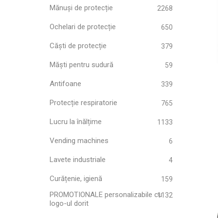
Mănuși de protecție
2268
Ochelari de protecție
650
Căști de protecție
379
Măști pentru sudură
59
Antifoane
339
Protecție respiratorie
765
Lucru la înălțime
1133
Vending machines
6
Lavete industriale
4
Curățenie, igienă
159
PROMOTIONALE personalizabile cu
1132
logo-ul dorit